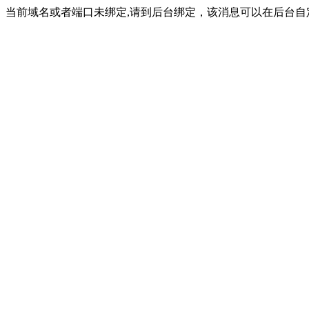
当前域名或者端口未绑定,请到后台绑定，该消息可以在后台自