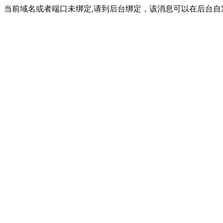
当前域名或者端口未绑定,请到后台绑定，该消息可以在后台自